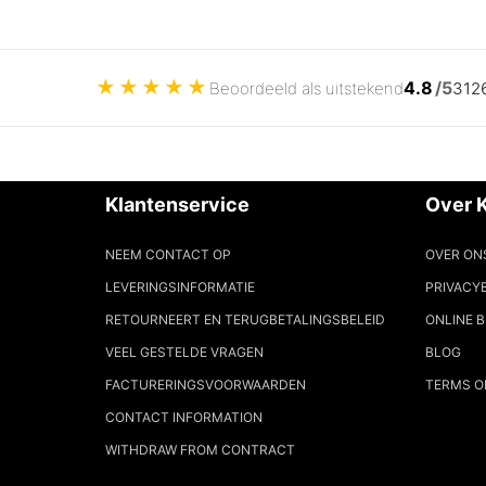
★
★
★
★
★
4.8
/5
Beoordeeld als uitstekend
312
Klantenservice
Over 
NEEM CONTACT OP
OVER ON
LEVERINGSINFORMATIE
PRIVACY
RETOURNEERT EN TERUGBETALINGSBELEID
ONLINE B
VEEL GESTELDE VRAGEN
BLOG
FACTURERINGSVOORWAARDEN
TERMS O
CONTACT INFORMATION
WITHDRAW FROM CONTRACT